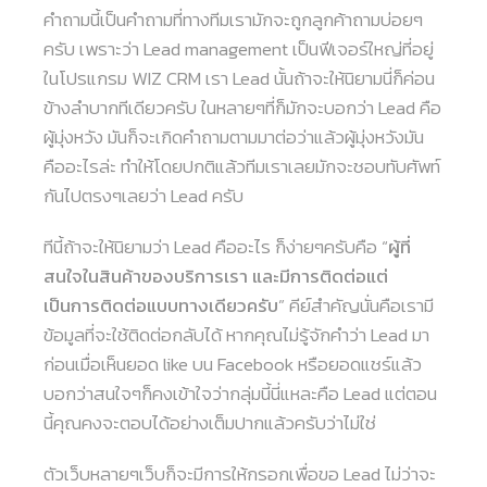
คำถามนี้เป็นคำถามที่ทางทีมเรามักจะถูกลูกค้าถามบ่อยๆ
ครับ เพราะว่า Lead management เป็นฟีเจอร์ใหญ่ที่อยู่
ในโปรแกรม WIZ CRM เรา Lead นั้นถ้าจะให้นิยามนี่ก็ค่อน
ข้างลำบากทีเดียวครับ ในหลายๆที่ก็มักจะบอกว่า Lead คือ
ผู้มุ่งหวัง มันก็จะเกิดคำถามตามมาต่อว่าแล้วผู้มุ่งหวังมัน
คืออะไรล่ะ ทำให้โดยปกติแล้วทีมเราเลยมักจะชอบทับศัพท์
กันไปตรงๆเลยว่า Lead ครับ
ทีนี้ถ้าจะให้นิยามว่า Lead คืออะไร ก็ง่ายๆครับคือ “
ผู้ที่
สนใจในสินค้าของบริการเรา และมีการติดต่อแต่
เป็นการติดต่อแบบทางเดียวครับ
” คีย์สำคัญนั่นคือเรามี
ข้อมูลที่จะใช้ติดต่อกลับได้ หากคุณไม่รู้จักคำว่า Lead มา
ก่อนเมื่อเห็นยอด like บน Facebook หรือยอดแชร์แล้ว
บอกว่าสนใจๆก็คงเข้าใจว่ากลุ่มนี้นี่แหละคือ Lead แต่ตอน
นี้คุณคงจะตอบได้อย่างเต็มปากแล้วครับว่าไม่ใช่
ตัวเว็บหลายๆเว็บก็จะมีการให้กรอกเพื่อขอ Lead ไม่ว่าจะ